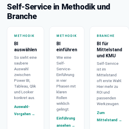
Self-Service in Methodik und
Branche
METHODIK
METHODIK
BRANCHE
BI
BI
BI für
auswählen
einführen
Mittelstand
und KMU
So sieht eine
Wie eine
saubere
Self-
Self-Service
Auswahl
Service-
ist im
zwischen
Einführung
Mittelstand
Power BI,
in vier
oft erste Wahl.
Tableau, Qlik
Phasen mit
Hier mehr zu
und Looker
klaren
ROI und
konkret aus.
Rollen
passenden
wirklich
Werkzeugen.
Auswahl-
gelingt.
Zum
Vorgehen →
Einführung
Mittelstand →
ansehen →